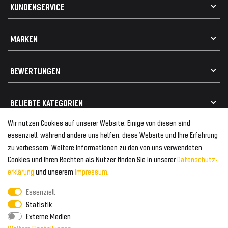
AGB
KUNDENSERVICE
Impressum
Datenschutz
Kontakt
MARKEN
Widerrufsrecht
FAQ / Hilfe
Vertrag widerrufen
Geschenkkarte einlösen
Alle Marken
Elektro- / Altteilentsorgung
BEWERTUNGEN
Geeignet für VW
Geeignet für BMW
Mehr als 750.000 zufriedene Kunden
BELIEBTE KATEGORIEN
Geeignet für Mercedes
Geeignet für Audi
Wir nutzen Cookies auf unserer Website. Einige von diesen sind
Frontspoiler
FOLGEN SIE UNS AUF
essenziell, während andere uns helfen, diese Website und Ihre Erfahrung
Heckspoiler
zu verbessern. Weitere Informationen zu den von uns verwendeten
Kabelbäume
Cookies und Ihren Rechten als Nutzer finden Sie in unserer
Daten­schutz­
Tuning Fanatics
ZAHLUNG & VERSAND
Kühlergrill
erklärung
und unserem
Impressum
.
Rückleuchten
Essenziell
Zahlungsanbieter
© 2026 Tuning Fanatics
Powered by
Statistik
Versand & Zahlung
Externe Medien
WELTWEITER VERSAND