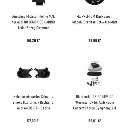
Armlehne Mittelarmlehne MAL
4x PREMIUM Radkappen
für Audi 80 B3/B4 90 CABRIO
Modell: Granit in Schwarz-Matt
Leder Bezug Schwarz
56,29 €*
23,99 €*
Nebelscheinwerfer Schwarz
Bluetooth USB SD MP3 CD
Smoke H11 Links + Rechts für
Wechsler 8P für Audi Radio
Audi A4 8E B7 + Cabrio
Concert Chorus Symphony 2 II
57,03 €*
99,01 €*