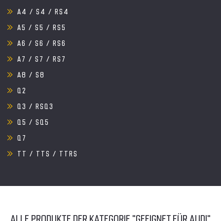
A4 / S4 / RS4
A5 / S5 / RS5
A6 / S6 / RS6
A7 / S7 / RS7
A8 / S8
Q2
Q3 / RSQ3
Q5 / SQ5
Q7
TT / TTS / TTRS
ALLE PRODUKTE DER KATEGORIE "GEEIGNET FÜR AUDI"