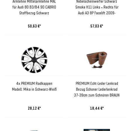
Armlehne Mittelarmlehne MAL
Nebelscheinwerfer Schwarz
für Audi 80 B3/B4 90 CABRIO
Smoke H11 Links + Rechts für
Stoffbezug Schwarz
Audi A3 8P Facelift 2009-
50,63 €*
57,03 €*
4x PREMIUM Radkappen
PREMIUM Echt-Leder Lenkrad
Modell: Mika in Schwarz-Weiß
Bezug Schoner Lederlenkrad
37-39cm zum Schnüren BRAUN
28,12 €*
18,44 €*