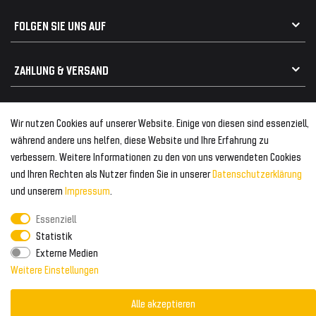
Geeignet für Audi
Frontspoiler
FOLGEN SIE UNS AUF
Heckspoiler
Kabelbäume
Tuning Fanatics
ZAHLUNG & VERSAND
Kühlergrill
Rückleuchten
Zahlungsanbieter
© 2026 Tuning Fanatics
Powered by
Wir nutzen Cookies auf unserer Website. Einige von diesen sind essenziell,
Versand & Zahlung
während andere uns helfen, diese Website und Ihre Erfahrung zu
WELTWEITER VERSAND
verbessern. Weitere Informationen zu den von uns verwendeten Cookies
und Ihren Rechten als Nutzer finden Sie in unserer
Daten­schutz­erklärung
und unserem
Impressum
.
Essenziell
Statistik
Externe Medien
Weitere Einstellungen
Alle akzeptieren