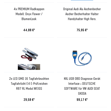
4x PREMIUM Radkappen
Original Audi Alu Aschenbecher
Modell: Onyx Flower /
Ascher Becherhalter Halter
BlumenLook
Handyhalter High Vers.
44,88 €*
75,95 €*
2x LED SMD 16 Tagfahrleuchten
KKL USB OBD Diagnose-Gerät
Tagfahrlicht E4 E-Prüfzeichen
Interface + DEUTSCHE
R87 RL Modul WEISS
SOFTWARE für VW AUDI SEAT
SKODA
29,58 €*
99,17 €*