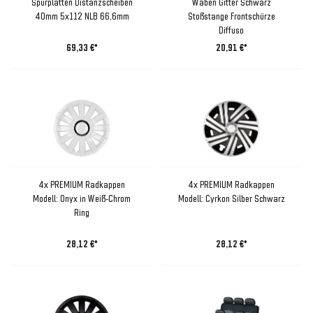
Spurplatten Distanzscheiben
Waben Gitter Schwarz
40mm 5x112 NLB 66,6mm
Stoßstange Frontschürze
Diffuso
69,33 €*
20,91 €*
4x PREMIUM Radkappen
4x PREMIUM Radkappen
Modell: Onyx in Weiß-Chrom
Modell: Cyrkon Silber Schwarz
Ring
28,12 €*
28,12 €*