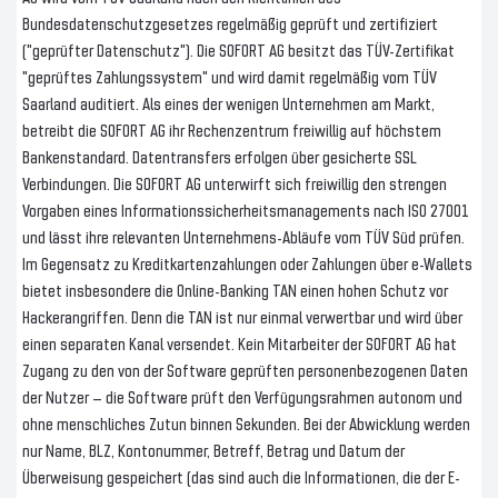
Bundesdatenschutzgesetzes regelmäßig geprüft und zertifiziert
("geprüfter Datenschutz"). Die SOFORT AG besitzt das TÜV-Zertifikat
"geprüftes Zahlungssystem" und wird damit regelmäßig vom TÜV
Saarland auditiert. Als eines der wenigen Unternehmen am Markt,
betreibt die SOFORT AG ihr Rechenzentrum freiwillig auf höchstem
Bankenstandard. Datentransfers erfolgen über gesicherte SSL
Verbindungen. Die SOFORT AG unterwirft sich freiwillig den strengen
Vorgaben eines Informationssicherheitsmanagements nach ISO 27001
und lässt ihre relevanten Unternehmens-Abläufe vom TÜV Süd prüfen.
Im Gegensatz zu Kreditkartenzahlungen oder Zahlungen über e-Wallets
bietet insbesondere die Online-Banking TAN einen hohen Schutz vor
Hackerangriffen. Denn die TAN ist nur einmal verwertbar und wird über
einen separaten Kanal versendet. Kein Mitarbeiter der SOFORT AG hat
Zugang zu den von der Software geprüften personenbezogenen Daten
der Nutzer – die Software prüft den Verfügungsrahmen autonom und
ohne menschliches Zutun binnen Sekunden. Bei der Abwicklung werden
nur Name, BLZ, Kontonummer, Betreff, Betrag und Datum der
Überweisung gespeichert (das sind auch die Informationen, die der E-