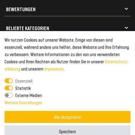
Geschenkkarte einlösen
Alle Marken
Elektro- / Altteilentsorgung
BEWERTUNGEN
Geeignet für VW
Geeignet für BMW
Mehr als 750.000 zufriedene Kunden
BELIEBTE KATEGORIEN
Geeignet für Mercedes
Geeignet für Audi
Wir nutzen Cookies auf unserer Website. Einige von diesen sind
Frontspoiler
FOLGEN SIE UNS AUF
essenziell, während andere uns helfen, diese Website und Ihre Erfahrung
Heckspoiler
zu verbessern. Weitere Informationen zu den von uns verwendeten
Kabelbäume
Cookies und Ihren Rechten als Nutzer finden Sie in unserer
Daten­schutz­
Tuning Fanatics
ZAHLUNG & VERSAND
Kühlergrill
erklärung
und unserem
Impressum
.
Rückleuchten
Essenziell
Zahlungsanbieter
© 2026 Tuning Fanatics
Powered by
Statistik
Versand & Zahlung
Externe Medien
WELTWEITER VERSAND
Weitere Einstellungen
Alle akzeptieren
Speichern