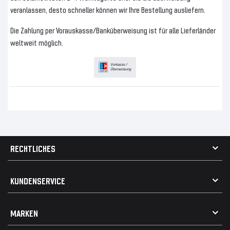
veranlassen, desto schneller können wir Ihre Bestellung ausliefern.
Die Zahlung per Vorauskasse/Banküberweisung ist für alle Lieferländer
weltweit möglich.
RECHTLICHES
AGB
KUNDENSERVICE
Impressum
Datenschutz
Kontakt
MARKEN
Widerrufsrecht
FAQ / Hilfe
Vertrag widerrufen