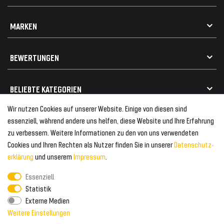
Impressum
Datenschutz
Kontakt
MARKEN
Widerrufsrecht
FAQ / Hilfe
Vertrag widerrufen
Geschenkkarte einlösen
Alle Marken
Elektro- / Altteilentsorgung
BEWERTUNGEN
Geeignet für VW
Geeignet für BMW
Mehr als 750.000 zufriedene Kunden
BELIEBTE KATEGORIEN
Geeignet für Mercedes
Geeignet für Audi
Wir nutzen Cookies auf unserer Website. Einige von diesen sind
Frontspoiler
FOLGEN SIE UNS AUF
essenziell, während andere uns helfen, diese Website und Ihre Erfahrung
Heckspoiler
zu verbessern. Weitere Informationen zu den von uns verwendeten
Kabelbäume
Cookies und Ihren Rechten als Nutzer finden Sie in unserer
Daten­schutz­
Tuning Fanatics
ZAHLUNG & VERSAND
Kühlergrill
erklärung
und unserem
Impressum
.
Rückleuchten
Essenziell
Zahlungsanbieter
© 2026 Tuning Fanatics
Powered by
Statistik
Versand & Zahlung
Externe Medien
WELTWEITER VERSAND
Weitere Einstellungen