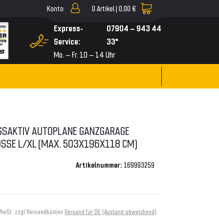
Konto
0
Artikel |
0,00 €
▼
Express-
07904 – 943 44
Service:
33*
Mo. – Fr. 10 – 14 Uhr
GSAKTIV AUTOPLANE GANZGARAGE
SSE L/XL (MAX. 503X196X118 CM)
Artikelnummer:
169993259
 MwSt. zzgl.
Versandkosten
Versand für DE (Ausland abweichend)