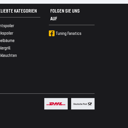
ELIEBTE KATEGORIEN
FOLGEN SIE UNS
AUF
ntspoiler
kspoiler
Tuning Fanatics
belbäume
lergrill
ckleuchten