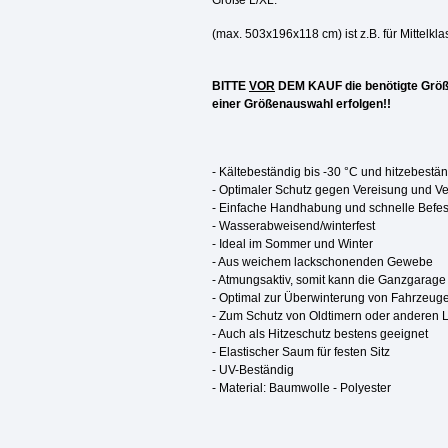
Größe L/XL:
(max. 503x196x118 cm)
ist z.B. für Mitte
BITTE
VOR
DEM KAUF die benötigte Größe
einer Größenauswahl erfolgen!!
- Kältebeständig bis -30 °C und hitzebestän
- Optimaler Schutz gegen Vereisung und 
- Einfache Handhabung und schnelle Befe
- Wasserabweisend/winterfest
- Ideal im Sommer und Winter
- Aus weichem lackschonenden Gewebe
- Atmungsaktiv, somit kann die Ganzgarage
- Optimal zur Überwinterung von Fahrzeug
- Zum Schutz von Oldtimern oder anderen 
- Auch als Hitzeschutz bestens geeignet
- Elastischer Saum für festen Sitz
- UV-Beständig
- Material: Baumwolle - Polyester