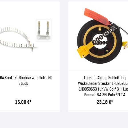
RA Kontakt Buchse weiblich - 50
Lenkrad Airbag Schleifring
Stück
Wickelfeder Stecker 1H095965
1H0959653 für VW Golf 3 III Lu
Passat B4 35i Polo 6N T4
16,00 €*
23,18 €*