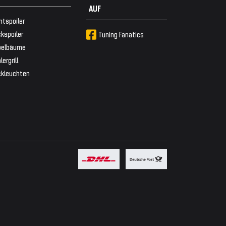
AUF
ntspoiler
kspoiler
Tuning Fanatics
belbäume
lergrill
ckleuchten