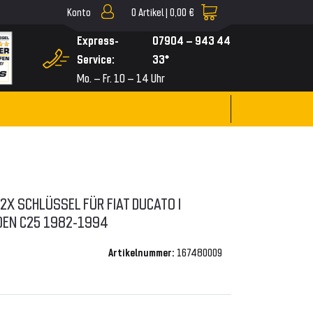
Konto
0
Artikel |
0,00 €
▼
Express-
07904 – 943 44
Service:
33*
Mo. – Fr. 10 – 14 Uhr
X SCHLÜSSEL FÜR FIAT DUCATO I
ROEN C25 1982-1994
Artikelnummer:
167480009