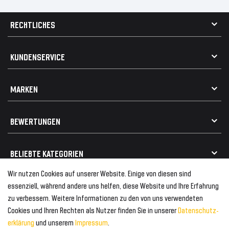
RECHTLICHES
AGB
KUNDENSERVICE
Impressum
Datenschutz
Kontakt
MARKEN
Widerrufsrecht
FAQ / Hilfe
Vertrag widerrufen
Geschenkkarte einlösen
Alle Marken
Elektro- / Altteilentsorgung
BEWERTUNGEN
Geeignet für VW
Geeignet für BMW
Mehr als 750.000 zufriedene Kunden
BELIEBTE KATEGORIEN
Geeignet für Mercedes
Geeignet für Audi
Wir nutzen Cookies auf unserer Website. Einige von diesen sind
Frontspoiler
FOLGEN SIE UNS AUF
essenziell, während andere uns helfen, diese Website und Ihre Erfahrung
Heckspoiler
zu verbessern. Weitere Informationen zu den von uns verwendeten
Kabelbäume
Cookies und Ihren Rechten als Nutzer finden Sie in unserer
Daten­schutz­
Tuning Fanatics
ZAHLUNG & VERSAND
Kühlergrill
erklärung
und unserem
Impressum
.