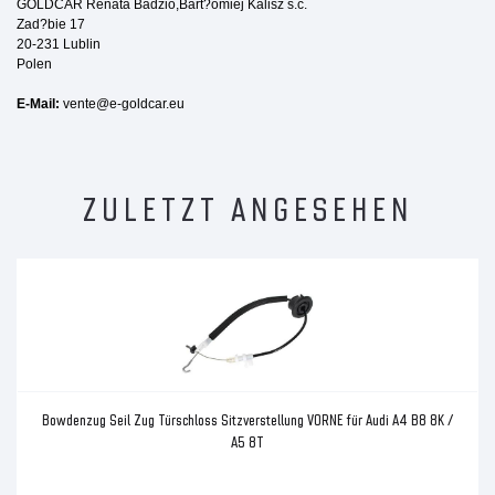
GOLDCAR Renata Badzio,Bart?omiej Kalisz s.c.
Zad?bie 17
20-231 Lublin
Polen
E-Mail:
vente@e-goldcar.eu
ZULETZT ANGESEHEN
Bowdenzug Seil Zug Türschloss Sitzverstellung VORNE für Audi A4 B8 8K /
A5 8T