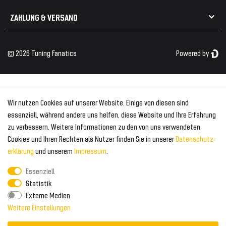
Kabelbäume
Tuning Fanatics
ZAHLUNG & VERSAND
Kühlergrill
Rückleuchten
Zahlungsanbieter
© 2026 Tuning Fanatics
Powered by
Versand & Zahlung
WELTWEITER VERSAND
Wir nutzen Cookies auf unserer Website. Einige von diesen sind
essenziell, während andere uns helfen, diese Website und Ihre Erfahrung
zu verbessern. Weitere Informationen zu den von uns verwendeten
Cookies und Ihren Rechten als Nutzer finden Sie in unserer
Daten­schutz­
erklärung
und unserem
Impressum
.
Essenziell
Statistik
Externe Medien
Weitere Einstellungen