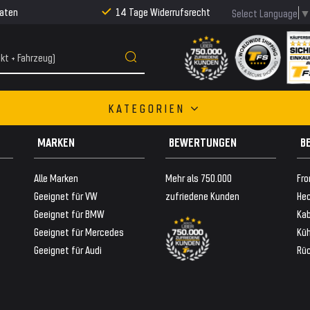
Raten
14 Tage Widerrufsrecht
Select Language
KATEGORIEN
MARKEN
BEWERTUNGEN
B
Alle Marken
Mehr als 750.000
Fro
Geeignet für VW
zufriedene Kunden
Hec
Geeignet für BMW
Ka
Geeignet für Mercedes
Küh
Geeignet für Audi
Rü