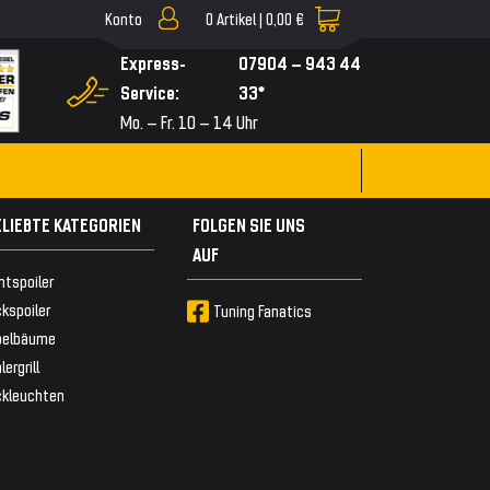
Konto
0
Artikel |
0,00 €
▼
Express-
07904 – 943 44
Service:
33*
Mo. – Fr. 10 – 14 Uhr
ELIEBTE KATEGORIEN
FOLGEN SIE UNS
AUF
ntspoiler
kspoiler
Tuning Fanatics
belbäume
lergrill
ckleuchten