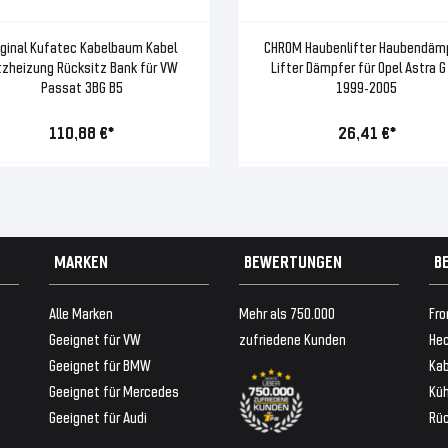
iginal Kufatec Kabelbaum Kabel
CHROM Haubenlifter Haubendäm
tzheizung Rücksitz Bank für VW
Lifter Dämpfer für Opel Astra G
Passat 3BG B5
1999-2005
110,88 €*
26,41 €*
MARKEN
BEWERTUNGEN
B
Alle Marken
Mehr als 750.000
Fro
Geeignet für VW
zufriedene Kunden
Hec
Geeignet für BMW
Ka
Geeignet für Mercedes
Küh
Geeignet für Audi
Rü