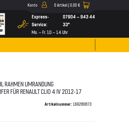
Konto
0
Artikel |
0,00 €
▼
Express-
07904 – 943 44
Service:
33*
Mo. – Fr. 10 – 14 Uhr
HL RAHMEN UMRANDUNG
ER FÜR RENAULT CLIO 4 IV 2012-17
Artikelnummer:
169280873