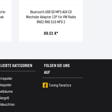
pfer
Bluetooth USB SD MP3 AUX CD
 ab
Wechsler Adapter 12P für VW Radio
RNS2 RNS 510 MFD 2
99,01 €*
ELIEBTE KATEGORIEN
FOLGEN SIE UNS
AUF
ntspoiler
kspoiler
Tuning Fanatics
belbäume
lergrill
ckleuchten