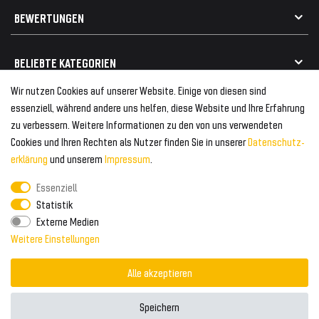
Geschenkkarte einlösen
Alle Marken
Elektro- / Altteilentsorgung
BEWERTUNGEN
Geeignet für VW
Geeignet für BMW
Mehr als 750.000 zufriedene Kunden
BELIEBTE KATEGORIEN
Geeignet für Mercedes
Geeignet für Audi
Wir nutzen Cookies auf unserer Website. Einige von diesen sind
Frontspoiler
FOLGEN SIE UNS AUF
essenziell, während andere uns helfen, diese Website und Ihre Erfahrung
Heckspoiler
zu verbessern. Weitere Informationen zu den von uns verwendeten
Kabelbäume
Cookies und Ihren Rechten als Nutzer finden Sie in unserer
Daten­schutz­
Tuning Fanatics
ZAHLUNG & VERSAND
Kühlergrill
erklärung
und unserem
Impressum
.
Rückleuchten
Essenziell
Zahlungsanbieter
© 2026 Tuning Fanatics
Powered by
Statistik
Versand & Zahlung
Externe Medien
WELTWEITER VERSAND
Weitere Einstellungen
Alle akzeptieren
Speichern