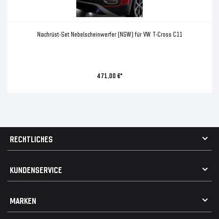
Nachrüst-Set Nebelscheinwerfer (NSW) für VW T-Cross C11
471,00 €*
RECHTLICHES
AGB
KUNDENSERVICE
Impressum
Datenschutz
Kontakt
MARKEN
Widerrufsrecht
FAQ / Hilfe
Vertrag widerrufen