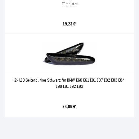
Türpolster
19,23 €*
2x LED Seitenblinker Schwarz für BMW E60 E61 E81 E87 E82 E83 E84
E90 E91 E92 E93
24,06 €*