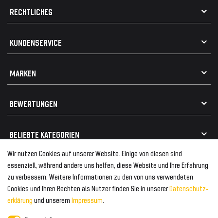
RECHTLICHES
AGB
KUNDENSERVICE
Impressum
Datenschutz
Kontakt
MARKEN
Widerrufsrecht
FAQ / Hilfe
Vertrag widerrufen
Geschenkkarte einlösen
Alle Marken
Elektro- / Altteilentsorgung
BEWERTUNGEN
Geeignet für VW
Geeignet für BMW
Mehr als 750.000 zufriedene Kunden
BELIEBTE KATEGORIEN
Geeignet für Mercedes
Geeignet für Audi
Wir nutzen Cookies auf unserer Website. Einige von diesen sind
Frontspoiler
FOLGEN SIE UNS AUF
essenziell, während andere uns helfen, diese Website und Ihre Erfahrung
Heckspoiler
zu verbessern. Weitere Informationen zu den von uns verwendeten
Kabelbäume
Cookies und Ihren Rechten als Nutzer finden Sie in unserer
Daten­schutz­
Tuning Fanatics
ZAHLUNG & VERSAND
Kühlergrill
erklärung
und unserem
Impressum
.
Rückleuchten