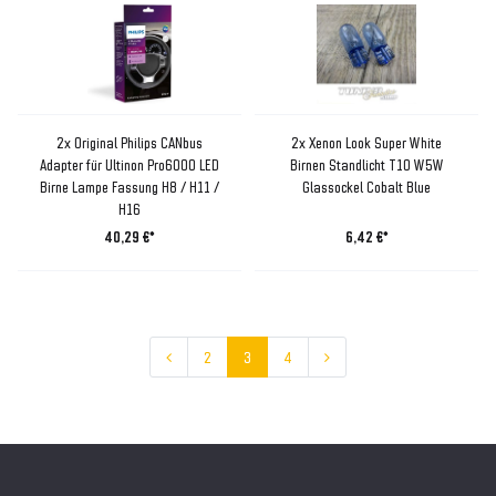
2x Original Philips CANbus
2x Xenon Look Super White
Adapter für Ultinon Pro6000 LED
Birnen Standlicht T10 W5W
Birne Lampe Fassung H8 / H11 /
Glassockel Cobalt Blue
H16
40,29 €*
6,42 €*
2
3
4