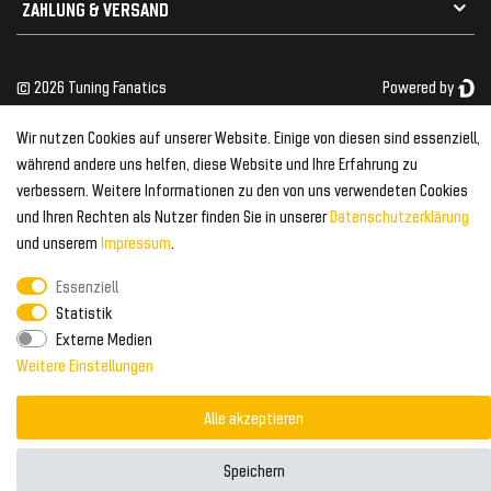
ZAHLUNG & VERSAND
Kühlergrill
Rückleuchten
Zahlungsanbieter
© 2026 Tuning Fanatics
Powered by
Versand & Zahlung
WELTWEITER VERSAND
Wir nutzen Cookies auf unserer Website. Einige von diesen sind essenziell,
während andere uns helfen, diese Website und Ihre Erfahrung zu
verbessern. Weitere Informationen zu den von uns verwendeten Cookies
und Ihren Rechten als Nutzer finden Sie in unserer
Daten­schutz­erklärung
und unserem
Impressum
.
Essenziell
Statistik
Externe Medien
Weitere Einstellungen
Alle akzeptieren
Speichern