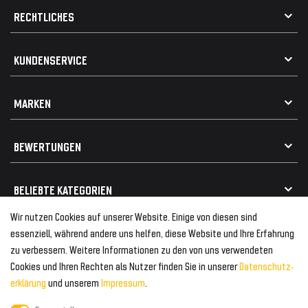
RECHTLICHES
AGB
KUNDENSERVICE
Impressum
Datenschutz
Kontakt
MARKEN
Widerrufsrecht
FAQ / Hilfe
Vertrag widerrufen
Geschenkkarte einlösen
Alle Marken
Elektro- / Altteilentsorgung
BEWERTUNGEN
Geeignet für VW
Geeignet für BMW
Mehr als 750.000 zufriedene Kunden
BELIEBTE KATEGORIEN
Geeignet für Mercedes
Geeignet für Audi
Wir nutzen Cookies auf unserer Website. Einige von diesen sind
Frontspoiler
FOLGEN SIE UNS AUF
essenziell, während andere uns helfen, diese Website und Ihre Erfahrung
Heckspoiler
zu verbessern. Weitere Informationen zu den von uns verwendeten
Kabelbäume
Cookies und Ihren Rechten als Nutzer finden Sie in unserer
Daten­schutz­
Tuning Fanatics
ZAHLUNG & VERSAND
Kühlergrill
erklärung
und unserem
Impressum
.
Rückleuchten