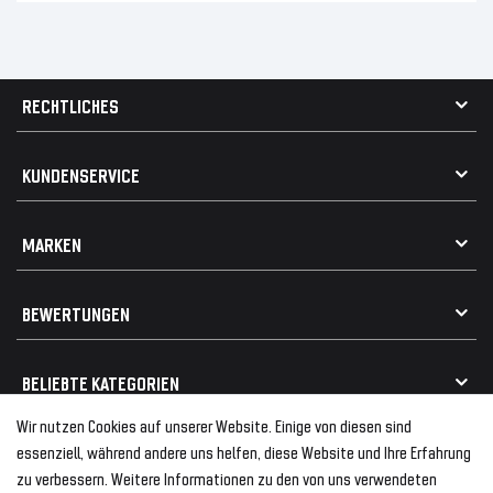
RECHTLICHES
AGB
KUNDENSERVICE
Impressum
Datenschutz
Kontakt
MARKEN
Widerrufsrecht
FAQ / Hilfe
Vertrag widerrufen
Geschenkkarte einlösen
Alle Marken
Elektro- / Altteilentsorgung
BEWERTUNGEN
Geeignet für VW
Geeignet für BMW
Mehr als 750.000 zufriedene Kunden
BELIEBTE KATEGORIEN
Geeignet für Mercedes
Geeignet für Audi
Wir nutzen Cookies auf unserer Website. Einige von diesen sind
Frontspoiler
FOLGEN SIE UNS AUF
essenziell, während andere uns helfen, diese Website und Ihre Erfahrung
Heckspoiler
zu verbessern. Weitere Informationen zu den von uns verwendeten