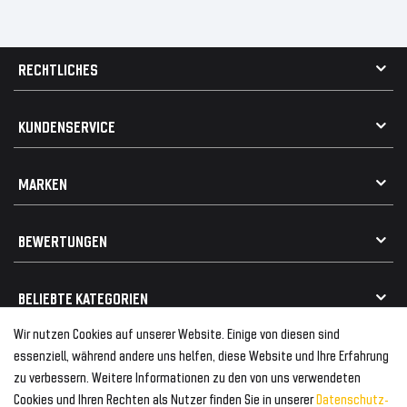
RECHTLICHES
AGB
KUNDENSERVICE
Impressum
Datenschutz
Kontakt
MARKEN
Widerrufsrecht
FAQ / Hilfe
Vertrag widerrufen
Geschenkkarte einlösen
Alle Marken
Elektro- / Altteilentsorgung
BEWERTUNGEN
Geeignet für VW
Geeignet für BMW
Mehr als 750.000 zufriedene Kunden
BELIEBTE KATEGORIEN
Geeignet für Mercedes
Geeignet für Audi
Wir nutzen Cookies auf unserer Website. Einige von diesen sind
Frontspoiler
FOLGEN SIE UNS AUF
essenziell, während andere uns helfen, diese Website und Ihre Erfahrung
Heckspoiler
zu verbessern. Weitere Informationen zu den von uns verwendeten
Kabelbäume
Cookies und Ihren Rechten als Nutzer finden Sie in unserer
Daten­schutz­
Tuning Fanatics