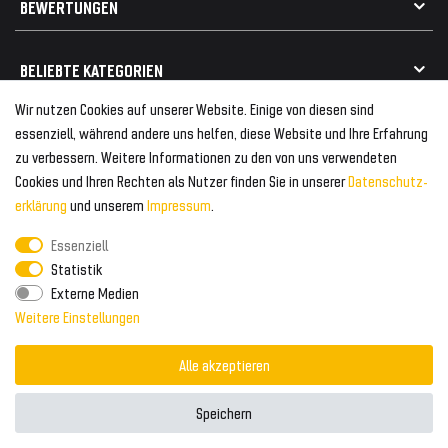
BEWERTUNGEN
Geeignet für VW
Geeignet für BMW
Mehr als 750.000 zufriedene Kunden
BELIEBTE KATEGORIEN
Geeignet für Mercedes
Geeignet für Audi
Wir nutzen Cookies auf unserer Website. Einige von diesen sind
Frontspoiler
FOLGEN SIE UNS AUF
essenziell, während andere uns helfen, diese Website und Ihre Erfahrung
Heckspoiler
zu verbessern. Weitere Informationen zu den von uns verwendeten
Kabelbäume
Cookies und Ihren Rechten als Nutzer finden Sie in unserer
Daten­schutz­
Tuning Fanatics
ZAHLUNG & VERSAND
Kühlergrill
erklärung
und unserem
Impressum
.
Rückleuchten
Essenziell
Zahlungsanbieter
© 2026 Tuning Fanatics
Powered by
Statistik
Versand & Zahlung
Externe Medien
WELTWEITER VERSAND
Weitere Einstellungen
Alle akzeptieren
Speichern