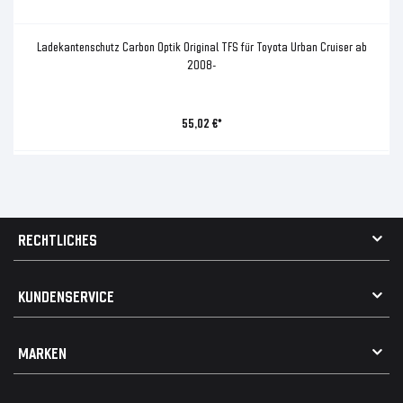
Ladekantenschutz Carbon Optik Original TFS für Toyota Urban Cruiser ab
2008-
55,02 €*
RECHTLICHES
AGB
KUNDENSERVICE
Impressum
Datenschutz
Kontakt
MARKEN
Widerrufsrecht
FAQ / Hilfe
Vertrag widerrufen
Geschenkkarte einlösen
Alle Marken
Elektro- / Altteilentsorgung