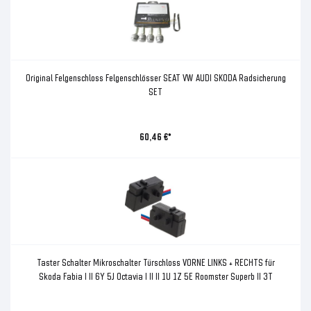
Original Felgenschloss Felgenschlösser SEAT VW AUDI SKODA Radsicherung
SET
60,46 €*
Taster Schalter Mikroschalter Türschloss VORNE LINKS + RECHTS für
Skoda Fabia I II 6Y 5J Octavia I II II 1U 1Z 5E Roomster Superb II 3T