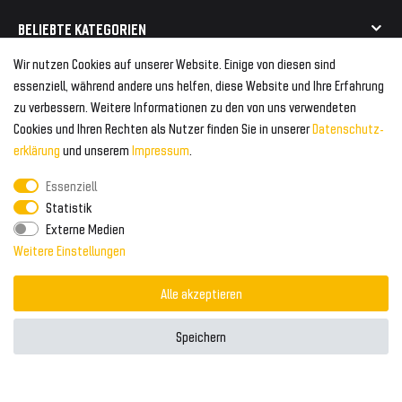
Geeignet für BMW
Mehr als 750.000 zufriedene Kunden
BELIEBTE KATEGORIEN
Geeignet für Mercedes
Geeignet für Audi
Wir nutzen Cookies auf unserer Website. Einige von diesen sind
Frontspoiler
FOLGEN SIE UNS AUF
essenziell, während andere uns helfen, diese Website und Ihre Erfahrung
Heckspoiler
zu verbessern. Weitere Informationen zu den von uns verwendeten
Kabelbäume
Cookies und Ihren Rechten als Nutzer finden Sie in unserer
Daten­schutz­
Tuning Fanatics
ZAHLUNG & VERSAND
Kühlergrill
erklärung
und unserem
Impressum
.
Rückleuchten
Essenziell
Zahlungsanbieter
© 2026 Tuning Fanatics
Powered by
Statistik
Versand & Zahlung
Externe Medien
WELTWEITER VERSAND
Weitere Einstellungen
Alle akzeptieren
Speichern