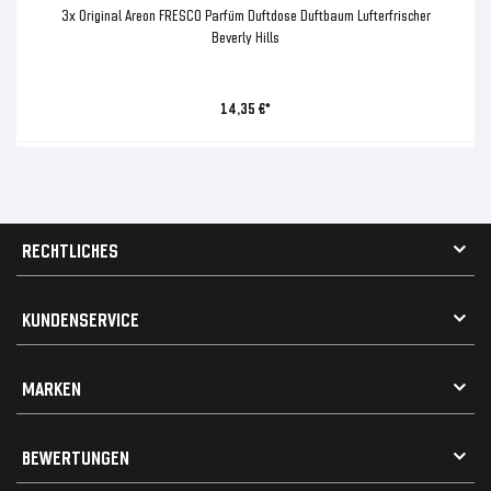
3x Original Areon FRESCO Parfüm Duftdose Duftbaum Lufterfrischer
Beverly Hills
14,35 €*
RECHTLICHES
AGB
KUNDENSERVICE
Impressum
Datenschutz
Kontakt
MARKEN
Widerrufsrecht
FAQ / Hilfe
Vertrag widerrufen
Geschenkkarte einlösen
Alle Marken
Elektro- / Altteilentsorgung
BEWERTUNGEN
Geeignet für VW