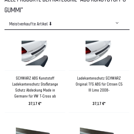
GUMMI"
SCHWARZ ABS Kunststoff
Ladekantenschutz SCHWARZ
Ladekantenschutz Stoßstange
Original TFS ABS für Citroen C5
Schutz Abdeckung Made in
III Limo 2008-
Germany für VW T-Cross ab
2018-
37,17 €*
37,17 €*