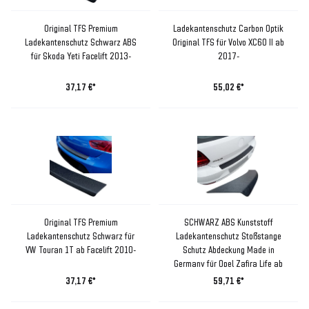
Original TFS Premium
Ladekantenschutz Carbon Optik
Ladekantenschutz Schwarz ABS
Original TFS für Volvo XC60 II ab
für Skoda Yeti Facelift 2013-
2017-
37,17 €*
55,02 €*
Original TFS Premium
SCHWARZ ABS Kunststoff
Ladekantenschutz Schwarz für
Ladekantenschutz Stoßstange
VW Touran 1T ab Facelift 2010-
Schutz Abdeckung Made in
Germany für Opel Zafira Life ab
2019-
37,17 €*
59,71 €*