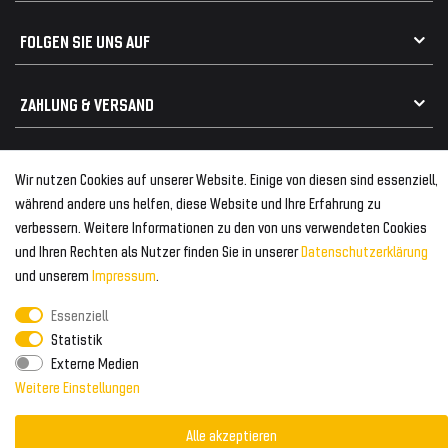
Geeignet für Audi
Frontspoiler
FOLGEN SIE UNS AUF
Heckspoiler
Kabelbäume
Tuning Fanatics
ZAHLUNG & VERSAND
Kühlergrill
Rückleuchten
Zahlungsanbieter
© 2026 Tuning Fanatics
Powered by
Wir nutzen Cookies auf unserer Website. Einige von diesen sind essenziell,
Versand & Zahlung
während andere uns helfen, diese Website und Ihre Erfahrung zu
WELTWEITER VERSAND
verbessern. Weitere Informationen zu den von uns verwendeten Cookies
und Ihren Rechten als Nutzer finden Sie in unserer
Daten­schutz­erklärung
und unserem
Impressum
.
Essenziell
Statistik
Externe Medien
Weitere Einstellungen
Alle akzeptieren