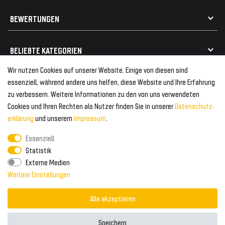
Vertrag widerrufen
Geschenkkarte einlösen
Alle Marken
Elektro- / Altteilentsorgung
BEWERTUNGEN
Geeignet für VW
Geeignet für BMW
Mehr als 750.000 zufriedene Kunden
BELIEBTE KATEGORIEN
Geeignet für Mercedes
Geeignet für Audi
Wir nutzen Cookies auf unserer Website. Einige von diesen sind
Frontspoiler
FOLGEN SIE UNS AUF
essenziell, während andere uns helfen, diese Website und Ihre Erfahrung
Heckspoiler
zu verbessern. Weitere Informationen zu den von uns verwendeten
Kabelbäume
Cookies und Ihren Rechten als Nutzer finden Sie in unserer
Daten­schutz­
Tuning Fanatics
ZAHLUNG & VERSAND
Kühlergrill
erklärung
und unserem
Impressum
.
Rückleuchten
Essenziell
Zahlungsanbieter
© 2026 Tuning Fanatics
Powered by
Statistik
Versand & Zahlung
Externe Medien
WELTWEITER VERSAND
Weitere Einstellungen
Alle akzeptieren
Speichern