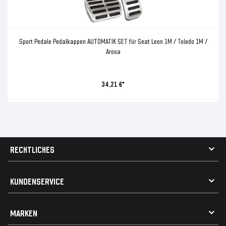
Sport Pedale Pedalkappen AUTOMATIK SET für Seat Leon 1M / Toledo 1M /
Arosa
34,21 €*
RECHTLICHES
AGB
KUNDENSERVICE
Impressum
Datenschutz
Kontakt
MARKEN
Widerrufsrecht
FAQ / Hilfe