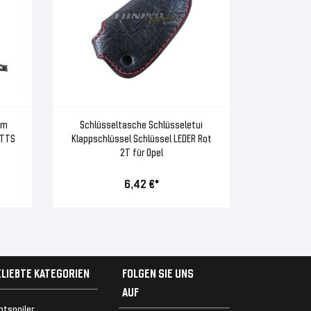
om
Schlüsseltasche Schlüsseletui
 TTS
Klappschlüssel Schlüssel LEDER Rot
2T für Opel
6,42 €*
ELIEBTE KATEGORIEN
FOLGEN SIE UNS
AUF
ntspoiler