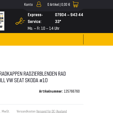
Konto
0
Artikel |
0,00 €
▼
Express-
07904 – 943 44
Service:
33*
Mo. – Fr. 10 – 14 Uhr
 RADKAPPEN RADZIERBLENDEN RAD
ZOLL VW SEAT SKODA #10
Artikelnummer:
125766760
s. MwSt.
Versandkosten
Versand für DE (Ausland