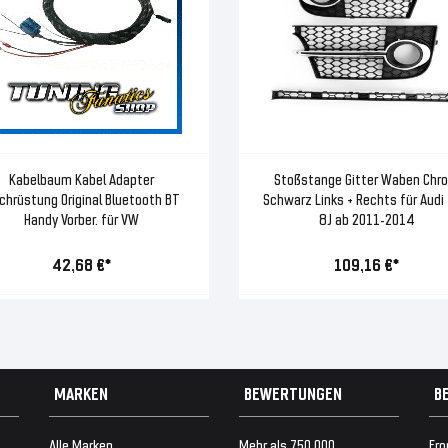
Kabelbaum Kabel Adapter
Stoßstange Gitter Waben Chr
chrüstung Original Bluetooth BT
Schwarz Links + Rechts für Audi
Handy Vorber. für VW
8J ab 2011-2014
42,68 €*
109,16 €*
MARKEN
BEWERTUNGEN
B
Alle Marken
Mehr als 750.000
Fro