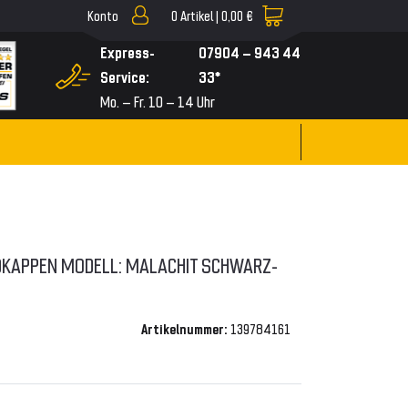
Konto
0
Artikel |
0,00 €
▼
Express-
07904 – 943 44
Service:
33*
Mo. – Fr. 10 – 14 Uhr
KAPPEN MODELL: MALACHIT SCHWARZ-
Artikelnummer:
139784161