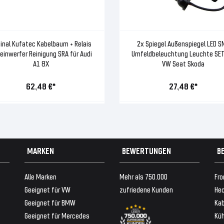
ginal Kufatec Kabelbaum + Relais
2x Spiegel Außenspiegel LED S
einwerfer Reinigung SRA für Audi
Umfeldbeleuchtung Leuchte SET
A1 8X
VW Seat Skoda
62,48 €*
27,48 €*
MARKEN
BEWERTUNGEN
B
Alle Marken
Mehr als 750.000
Fro
Geeignet für VW
zufriedene Kunden
Hec
Geeignet für BMW
Ka
Geeignet für Mercedes
Küh