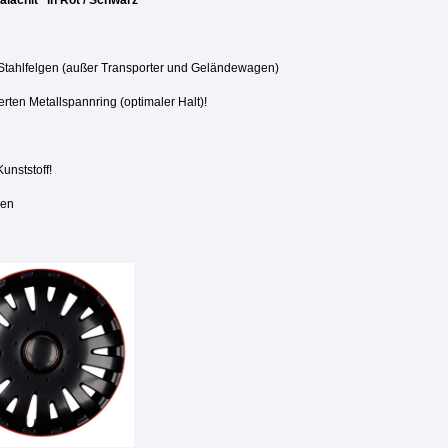
chit" in Rot / Schwarz
t Stahlfelgen (außer Transporter und Geländewagen)
ten Metallspannring (optimaler Halt)!
Kunststoff!
pen