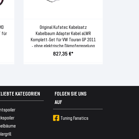
MD
Original Kufatec Kabelsatz
 für
Kabelbaum Adapter Kabel aLWR
Komplett-Set für VW Touran GP 2011
- ohne elektrische Dämpferregelung
827,35 €*
ELIEBTE KATEGORIEN
FOLGEN SIE UNS
AUF
ntspoiler
kspoiler
Tuning Fanatics
belbäume
lergrill