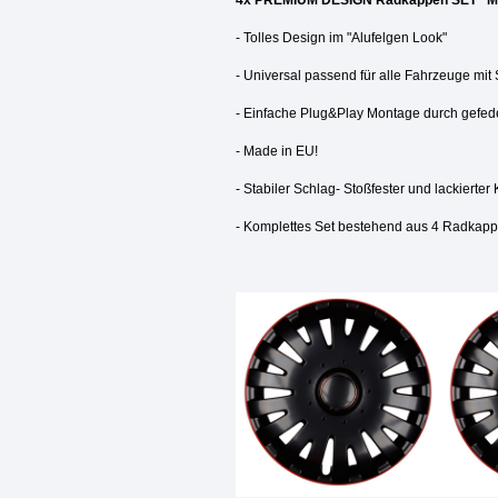
4x PREMIUM DESIGN Radkappen SET "Mala
- Tolles Design im "Alufelgen Look"
- Universal passend für alle Fahrzeuge mi
- Einfache Plug&Play Montage durch gefeder
- Made in EU!
- Stabiler Schlag- Stoßfester und lackierter 
- Komplettes Set bestehend aus 4 Radkap