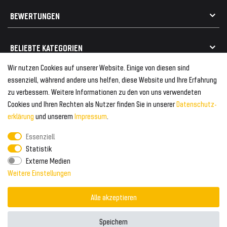
Geschenkkarte einlösen
Alle Marken
Elektro- / Altteilentsorgung
BEWERTUNGEN
Geeignet für VW
Geeignet für BMW
Mehr als 750.000 zufriedene Kunden
BELIEBTE KATEGORIEN
Geeignet für Mercedes
Geeignet für Audi
Wir nutzen Cookies auf unserer Website. Einige von diesen sind
Frontspoiler
FOLGEN SIE UNS AUF
essenziell, während andere uns helfen, diese Website und Ihre Erfahrung
Heckspoiler
zu verbessern. Weitere Informationen zu den von uns verwendeten
Kabelbäume
Cookies und Ihren Rechten als Nutzer finden Sie in unserer
Daten­schutz­
Tuning Fanatics
ZAHLUNG & VERSAND
Kühlergrill
erklärung
und unserem
Impressum
.
Rückleuchten
Essenziell
Zahlungsanbieter
© 2026 Tuning Fanatics
Powered by
Statistik
Versand & Zahlung
Externe Medien
WELTWEITER VERSAND
Weitere Einstellungen
Alle akzeptieren
Speichern