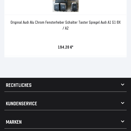
Original Audi Alu Chrom Fensterheber Schalter Taster Spiegel Audi A1 S1 8X
/ A2
194,20 €*
RECHTLICHES
AGB
KUNDENSERVICE
Impressum
Datenschutz
Kontakt
MARKEN
Widerrufsrecht
FAQ / Hilfe
Vertrag widerrufen