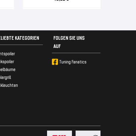
ELIEBTE KATEGORIEN
FOLGEN SIE UNS
AUF
ntspoiler
kspoiler
Tuning Fanatics
belbäume
lergrill
ckleuchten