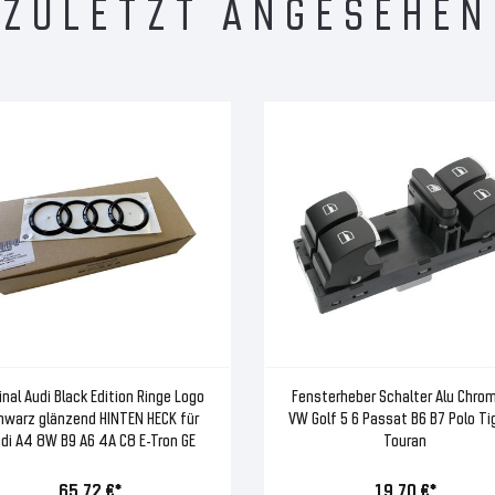
ZULETZT ANGESEHEN
inal Audi Black Edition Ringe Logo
Fensterheber Schalter Alu Chrom
hwarz glänzend HINTEN HECK für
VW Golf 5 6 Passat B6 B7 Polo T
di A4 8W B9 A6 4A C8 E-Tron GE
Touran
65,72 €*
19,70 €*