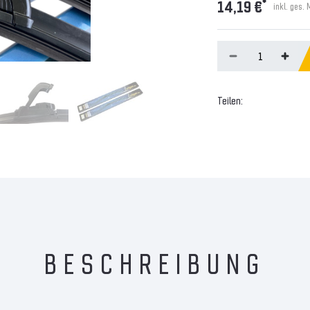
*
14,19 €
inkl. ges.
Teilen:
BESCHREIBUNG