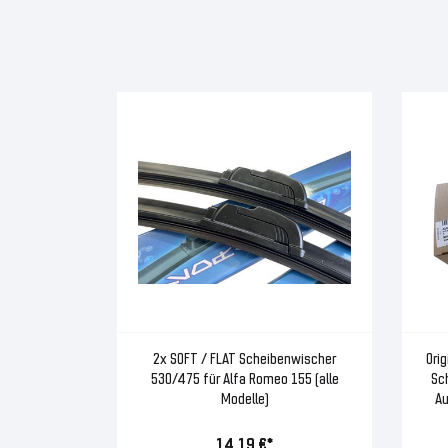
2x SOFT / FLAT Scheibenwischer
Orig
530/475 für Alfa Romeo 155 (alle
Sc
Modelle)
Au
14,19 €*