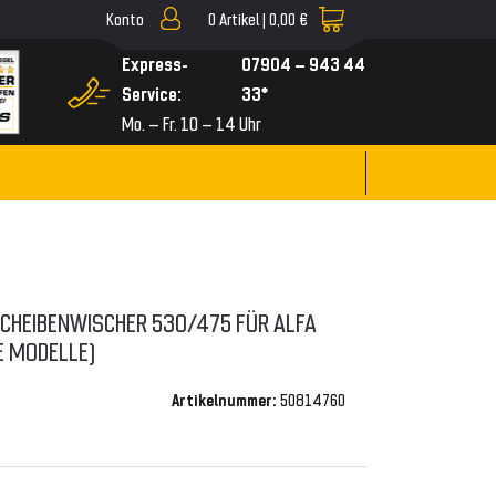
Konto
0
Artikel |
0,00 €
▼
Express-
07904 – 943 44
Service:
33*
Mo. – Fr. 10 – 14 Uhr
 SCHEIBENWISCHER 530/475 FÜR ALFA
E MODELLE)
Artikelnummer:
50814760