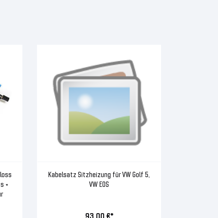
hloss
Kabelsatz Sitzheizung für VW Golf 5,
s +
VW EOS
r
93,00 €*