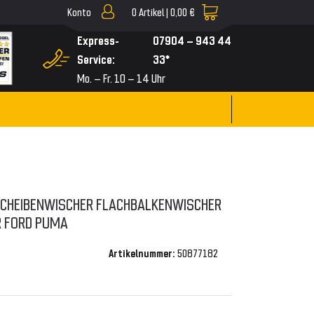
Konto
0
Artikel |
0,00 €
▼
Express-
07904 – 943 44
Service:
33*
Mo. – Fr. 10 – 14 Uhr
 SCHEIBENWISCHER FLACHBALKENWISCHER
 FORD PUMA
Artikelnummer:
50877182