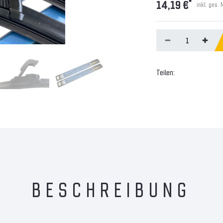
*
14,19 €
inkl. ges.
Teilen:
BESCHREIBUNG