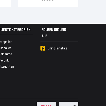
ELIEBTE KATEGORIEN
FOLGEN SIE UNS
AUF
ntspoiler
kspoiler
Tuning Fanatics
belbäume
lergrill
ckleuchten