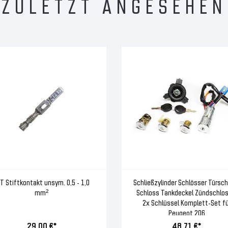
ZULETZT ANGESEHEN
T Stiftkontakt unsym. 0,5 - 1,0
Schließzylinder Schlösser Türsc
mm²
Schloss Tankdeckel Zündschlos
2x Schlüssel Komplett-Set fü
Peugeot 206
29,00 €*
48,71 €*