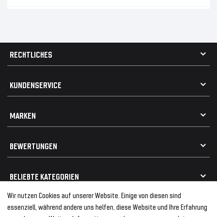
RECHTLICHES
AGB
KUNDENSERVICE
Impressum
Datenschutz
Kontakt
MARKEN
Widerrufsrecht
FAQ / Hilfe
Vertrag widerrufen
Geschenkkarte einlösen
Alle Marken
Elektro- / Altteilentsorgung
BEWERTUNGEN
Geeignet für VW
Geeignet für BMW
Mehr als 750.000 zufriedene Kunden
BELIEBTE KATEGORIEN
Geeignet für Mercedes
Geeignet für Audi
Wir nutzen Cookies auf unserer Website. Einige von diesen sind
Frontspoiler
FOLGEN SIE UNS AUF
essenziell, während andere uns helfen, diese Website und Ihre Erfahrung
Heckspoiler