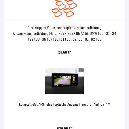
Drallklappen Verschlussstopfen + Krümmerdichtung
Ansaugkrümmerdichtung Motor N57N N57X N57Z für BMW F30 F31 F34
F22 F33 F36 F07 F10 F11 F06 F12 F13 F01 F02 F03
23,68 €*
Komplett-Set APS+ plus (optische Anzeige) Front für Audi Q7 4M
629,00 €*