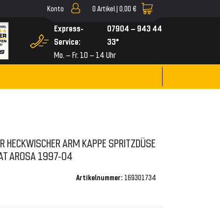
Konto
0
Artikel |
0,00 €
▼
Express-
07904 – 943 44
Service:
33*
Mo. – Fr. 10 – 14 Uhr
R HECKWISCHER ARM KAPPE SPRITZDÜSE
AT AROSA 1997-04
Artikelnummer:
169301734