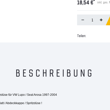
*
18,54 €
inkl. ges.
Teilen:
BESCHREIBUNG
tzdüse für VW Lupo / Seat Arosa 1997-2004
att / Abdeckkappe / Spritzdüse !