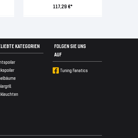
117,29 €*
ELIEBTE KATEGORIEN
FOLGEN SIE UNS
AUF
ntspoiler
kspoiler
Tuning Fanatics
belbäume
lergrill
ckleuchten