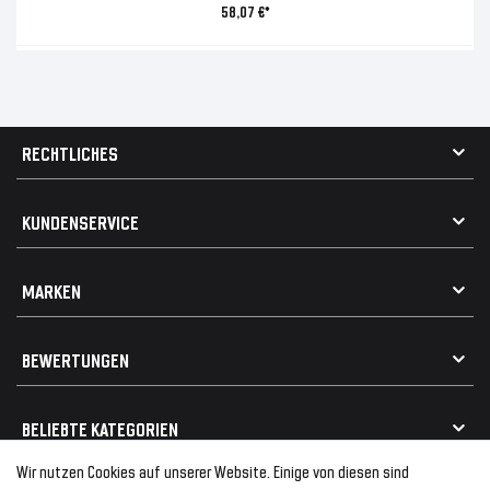
58,07 €*
RECHTLICHES
AGB
KUNDENSERVICE
Impressum
Datenschutz
Kontakt
MARKEN
Widerrufsrecht
FAQ / Hilfe
Vertrag widerrufen
Geschenkkarte einlösen
Alle Marken
Elektro- / Altteilentsorgung
BEWERTUNGEN
Geeignet für VW
Geeignet für BMW
Mehr als 750.000 zufriedene Kunden
BELIEBTE KATEGORIEN
Geeignet für Mercedes
Geeignet für Audi
Wir nutzen Cookies auf unserer Website. Einige von diesen sind
Frontspoiler