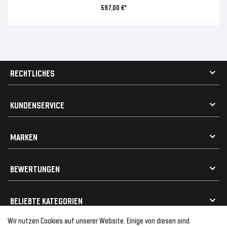
597,00 €*
RECHTLICHES
AGB
KUNDENSERVICE
Impressum
Datenschutz
Kontakt
MARKEN
Widerrufsrecht
FAQ / Hilfe
Vertrag widerrufen
Geschenkkarte einlösen
Alle Marken
Elektro- / Altteilentsorgung
BEWERTUNGEN
Geeignet für VW
Geeignet für BMW
Mehr als 750.000 zufriedene Kunden
BELIEBTE KATEGORIEN
Geeignet für Mercedes
Geeignet für Audi
Wir nutzen Cookies auf unserer Website. Einige von diesen sind
Frontspoiler