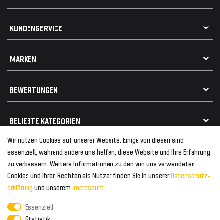
AGB
KUNDENSERVICE
Impressum
Datenschutz
Kontakt
MARKEN
Widerrufsrecht
FAQ / Hilfe
Vertrag widerrufen
Geschenkkarte einlösen
Alle Marken
Elektro- / Altteilentsorgung
BEWERTUNGEN
Geeignet für VW
Geeignet für BMW
Mehr als 750.000 zufriedene Kunden
BELIEBTE KATEGORIEN
Geeignet für Mercedes
Geeignet für Audi
Wir nutzen Cookies auf unserer Website. Einige von diesen sind
Frontspoiler
FOLGEN SIE UNS AUF
essenziell, während andere uns helfen, diese Website und Ihre Erfahrung
Heckspoiler
zu verbessern. Weitere Informationen zu den von uns verwendeten
Kabelbäume
Cookies und Ihren Rechten als Nutzer finden Sie in unserer
Daten­schutz­
Tuning Fanatics
ZAHLUNG & VERSAND
Kühlergrill
erklärung
und unserem
Impressum
.
Rückleuchten
Essenziell
Zahlungsanbieter
© 2026 Tuning Fanatics
Powered by
Statistik