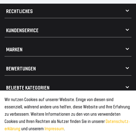
RECHTLICHES
AGB
KUNDENSERVICE
Impressum
Datenschutz
Kontakt
MARKEN
Widerrufsrecht
FAQ / Hilfe
Vertrag widerrufen
Geschenkkarte einlösen
Alle Marken
Elektro- / Altteilentsorgung
BEWERTUNGEN
Geeignet für VW
Geeignet für BMW
Mehr als 750.000 zufriedene Kunden
BELIEBTE KATEGORIEN
Geeignet für Mercedes
Geeignet für Audi
Wir nutzen Cookies auf unserer Website. Einige von diesen sind
Frontspoiler
FOLGEN SIE UNS AUF
essenziell, während andere uns helfen, diese Website und Ihre Erfahrung
Heckspoiler
zu verbessern. Weitere Informationen zu den von uns verwendeten
Kabelbäume
Cookies und Ihren Rechten als Nutzer finden Sie in unserer
Daten­schutz­
Tuning Fanatics
ZAHLUNG & VERSAND
Kühlergrill
erklärung
und unserem
Impressum
.
Rückleuchten