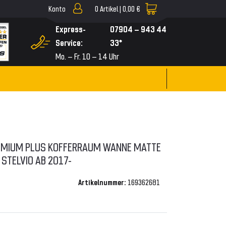
Konto
0
Artikel |
0,00 €
▼
Express-
07904 – 943 44
Service:
33*
Mo. – Fr. 10 – 14 Uhr
REMIUM PLUS KOFFERRAUM WANNE MATTE
STELVIO AB 2017-
Artikelnummer:
169362681