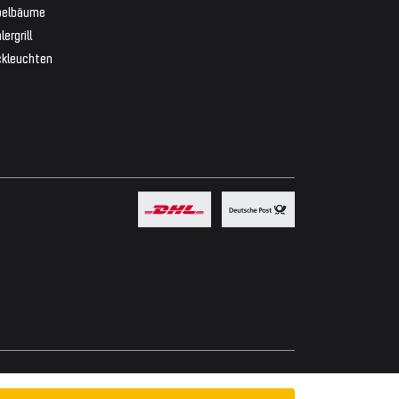
belbäume
lergrill
ckleuchten
Powered by