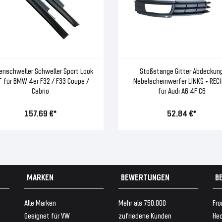
enschweller Schweller Sport Look
Stoßstange Gitter Abdeckun
T für BMW 4er F32 / F33 Coupe /
Nebelscheinwerfer LINKS + REC
Cabrio
für Audi A6 4F C6
157,69 €*
52,84 €*
MARKEN
BEWERTUNGEN
B
Alle Marken
Mehr als 750.000
Fro
Geeignet für VW
zufriedene Kunden
Hec