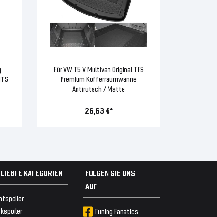
g
Für VW T5 V Multivan Original TFS
HTS
Premium Kofferraumwanne
Antirutsch / Matte
26,63 €*
ELIEBTE KATEGORIEN
FOLGEN SIE UNS
AUF
ntspoiler
kspoiler
Tuning Fanatics