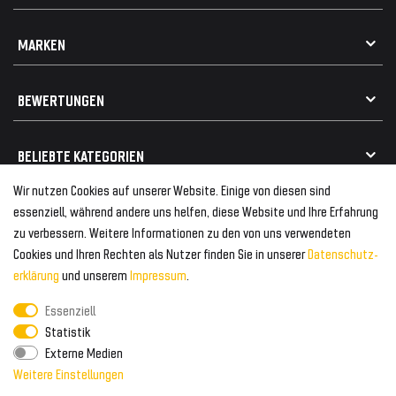
Impressum
Datenschutz
Kontakt
MARKEN
Widerrufsrecht
FAQ / Hilfe
Vertrag widerrufen
Geschenkkarte einlösen
Alle Marken
Elektro- / Altteilentsorgung
BEWERTUNGEN
Geeignet für VW
Geeignet für BMW
Mehr als 750.000 zufriedene Kunden
BELIEBTE KATEGORIEN
Geeignet für Mercedes
Geeignet für Audi
Wir nutzen Cookies auf unserer Website. Einige von diesen sind
Frontspoiler
FOLGEN SIE UNS AUF
essenziell, während andere uns helfen, diese Website und Ihre Erfahrung
Heckspoiler
zu verbessern. Weitere Informationen zu den von uns verwendeten
Kabelbäume
Cookies und Ihren Rechten als Nutzer finden Sie in unserer
Daten­schutz­
Tuning Fanatics
ZAHLUNG & VERSAND
Kühlergrill
erklärung
und unserem
Impressum
.
Rückleuchten
Essenziell
Zahlungsanbieter
© 2026 Tuning Fanatics
Powered by
Statistik
Versand & Zahlung
Externe Medien
WELTWEITER VERSAND
Weitere Einstellungen