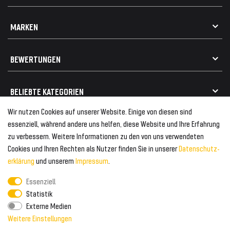
Impressum
Datenschutz
Kontakt
MARKEN
Widerrufsrecht
FAQ / Hilfe
Vertrag widerrufen
Geschenkkarte einlösen
Alle Marken
Elektro- / Altteilentsorgung
BEWERTUNGEN
Geeignet für VW
Geeignet für BMW
Mehr als 750.000 zufriedene Kunden
BELIEBTE KATEGORIEN
Geeignet für Mercedes
Geeignet für Audi
Wir nutzen Cookies auf unserer Website. Einige von diesen sind
Frontspoiler
FOLGEN SIE UNS AUF
essenziell, während andere uns helfen, diese Website und Ihre Erfahrung
Heckspoiler
zu verbessern. Weitere Informationen zu den von uns verwendeten
Kabelbäume
Cookies und Ihren Rechten als Nutzer finden Sie in unserer
Daten­schutz­
Tuning Fanatics
ZAHLUNG & VERSAND
Kühlergrill
erklärung
und unserem
Impressum
.
Rückleuchten
Essenziell
Zahlungsanbieter
© 2026 Tuning Fanatics
Powered by
Statistik
Versand & Zahlung
Externe Medien
WELTWEITER VERSAND
Weitere Einstellungen