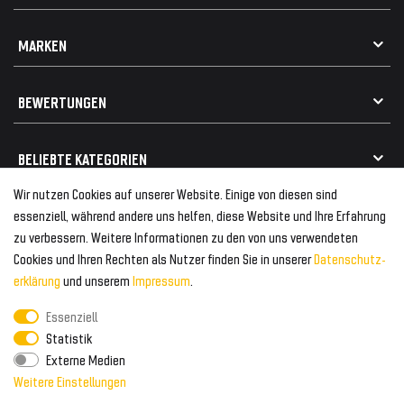
Impressum
Datenschutz
Kontakt
MARKEN
Widerrufsrecht
FAQ / Hilfe
Vertrag widerrufen
Geschenkkarte einlösen
Alle Marken
Elektro- / Altteilentsorgung
BEWERTUNGEN
Geeignet für VW
Geeignet für BMW
Mehr als 750.000 zufriedene Kunden
BELIEBTE KATEGORIEN
Geeignet für Mercedes
Geeignet für Audi
Wir nutzen Cookies auf unserer Website. Einige von diesen sind
Frontspoiler
FOLGEN SIE UNS AUF
essenziell, während andere uns helfen, diese Website und Ihre Erfahrung
Heckspoiler
zu verbessern. Weitere Informationen zu den von uns verwendeten
Kabelbäume
Cookies und Ihren Rechten als Nutzer finden Sie in unserer
Daten­schutz­
Tuning Fanatics
ZAHLUNG & VERSAND
Kühlergrill
erklärung
und unserem
Impressum
.
Rückleuchten
Essenziell
Zahlungsanbieter
© 2026 Tuning Fanatics
Powered by
Statistik
Versand & Zahlung
Externe Medien
WELTWEITER VERSAND
Weitere Einstellungen