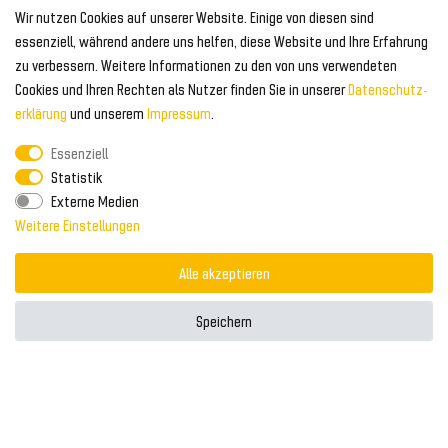
Geeignet für Audi
Wir nutzen Cookies auf unserer Website. Einige von diesen sind
Frontspoiler
FOLGEN SIE UNS AUF
essenziell, während andere uns helfen, diese Website und Ihre Erfahrung
Heckspoiler
zu verbessern. Weitere Informationen zu den von uns verwendeten
Kabelbäume
Cookies und Ihren Rechten als Nutzer finden Sie in unserer
Daten­schutz­
Tuning Fanatics
ZAHLUNG & VERSAND
Kühlergrill
erklärung
und unserem
Impressum
.
Rückleuchten
Essenziell
Zahlungsanbieter
© 2026 Tuning Fanatics
Powered by
Statistik
Versand & Zahlung
Externe Medien
WELTWEITER VERSAND
Weitere Einstellungen
Alle akzeptieren
Speichern