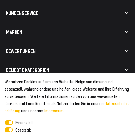
AGB
KUNDENSERVICE
Impressum
Datenschutz
Kontakt
MARKEN
Widerrufsrecht
FAQ / Hilfe
Vertrag widerrufen
Geschenkkarte einlösen
Alle Marken
Elektro- / Altteilentsorgung
BEWERTUNGEN
Geeignet für VW
Geeignet für BMW
Mehr als 750.000 zufriedene Kunden
BELIEBTE KATEGORIEN
Geeignet für Mercedes
Geeignet für Audi
Wir nutzen Cookies auf unserer Website. Einige von diesen sind
Frontspoiler
FOLGEN SIE UNS AUF
essenziell, während andere uns helfen, diese Website und Ihre Erfahrung
Heckspoiler
zu verbessern. Weitere Informationen zu den von uns verwendeten
Kabelbäume
Cookies und Ihren Rechten als Nutzer finden Sie in unserer
Daten­schutz­
Tuning Fanatics
ZAHLUNG & VERSAND
Kühlergrill
erklärung
und unserem
Impressum
.
Rückleuchten
Essenziell
Zahlungsanbieter
© 2026 Tuning Fanatics
Powered by
Statistik
Versand & Zahlung