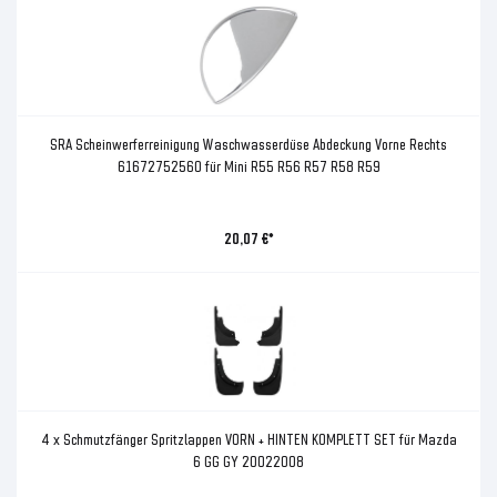
SRA Scheinwerferreinigung Waschwasserdüse Abdeckung Vorne Rechts
61672752560 für Mini R55 R56 R57 R58 R59
20,07 €*
4 x Schmutzfänger Spritzlappen VORN + HINTEN KOMPLETT SET für Mazda
6 GG GY 20022008