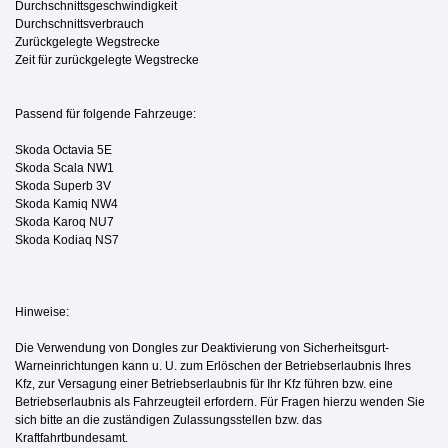
Durchschnittsgeschwindigkeit
Durchschnittsverbrauch
Zurückgelegte Wegstrecke
Zeit für zurückgelegte Wegstrecke
Passend für folgende Fahrzeuge:
Skoda Octavia 5E
Skoda Scala NW1
Skoda Superb 3V
Skoda Kamiq NW4
Skoda Karoq NU7
Skoda Kodiaq NS7
Hinweise:
Die Verwendung von Dongles zur Deaktivierung von Sicherheitsgurt-
Warneinrichtungen kann u. U. zum Erlöschen der Betriebserlaubnis Ihres
Kfz, zur Versagung einer Betriebserlaubnis für Ihr Kfz führen bzw. eine
Betriebserlaubnis als Fahrzeugteil erfordern. Für Fragen hierzu wenden Sie
sich bitte an die zuständigen Zulassungsstellen bzw. das
Kraftfahrtbundesamt.