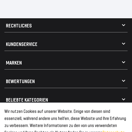
RECHTLICHES
AGB
KUNDENSERVICE
Impressum
Datenschutz
Kontakt
MARKEN
Widerrufsrecht
FAQ / Hilfe
Vertrag widerrufen
Geschenkkarte einlösen
Alle Marken
Elektro- / Altteilentsorgung
BEWERTUNGEN
Geeignet für VW
Geeignet für BMW
Mehr als 750.000 zufriedene Kunden
BELIEBTE KATEGORIEN
Geeignet für Mercedes
Geeignet für Audi
Wir nutzen Cookies auf unserer Website. Einige von diesen sind
Frontspoiler
FOLGEN SIE UNS AUF
essenziell, während andere uns helfen, diese Website und Ihre Erfahrung
Heckspoiler
zu verbessern. Weitere Informationen zu den von uns verwendeten
Kabelbäume