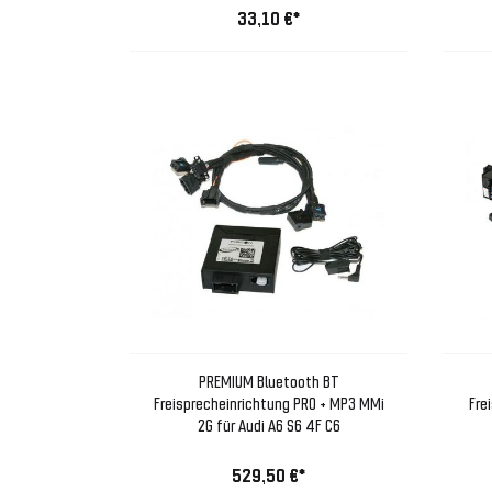
33,10 €*
PREMIUM Bluetooth BT
Freisprecheinrichtung PRO + MP3 MMi
Fre
2G für Audi A6 S6 4F C6
529,50 €*