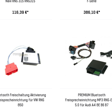
Navi RNS 315 RNS315
F-Serie
116,39 €*
386,10 €*
etooth Freischaltung Aktivierung
PREMIUM Bluetooth
eisprecheinrichtung für VW RNS
Freisprecheinrichtung MP3 RNS-
850
5.0 für Audi A4 8E B6 B7