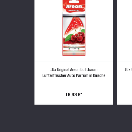
baum Auto Duft
10x Original Areon Duftbaum
10x 
 Neuwagen
Lufterfrischer Auto Parfüm in Kirsche
16,93 €*