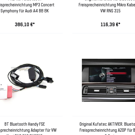
eisprecheinrichtung MP3 Concert
Freisprecheinrichtung Mikro Kabe
Symphony für Audi A4 B8 8K
VW RNS 315
386,10 €*
116,39 €*
BT Bluetooth Handy FSE
Original Kufatec AKTIVIER. Bluet
sprecheinrichtung Adapter für VW
Freisprecheinrichtung A2DP für