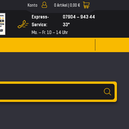
Konto
0
Artikel |
0,00 €
▼
Express-
07904 – 943 44
Service:
33*
Mo. – Fr. 10 – 14 Uhr