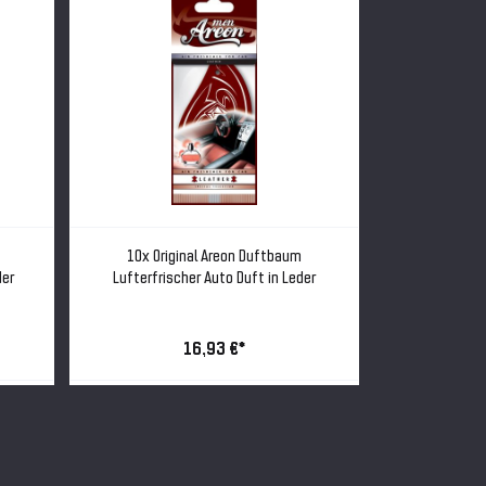
10x Original Areon Duftbaum
10x Orig
der
Lufterfrischer Auto Duft in Leder
Lufterfrisc
16,93 €*