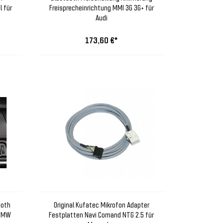
l für
Freisprecheinrichtung MMI 3G 3G+ für
Audi
173,60 €*
ooth
Original Kufatec Mikrofon Adapter
 BMW
Festplatten Navi Comand NTG 2.5 für