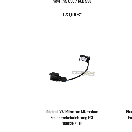
Navi RNS 850 / RCD 550
173,60 €*
Original VW Mikrofon Mikrophon
Blu
Freisprecheinrichtung FSE
Fr
3B0035711B