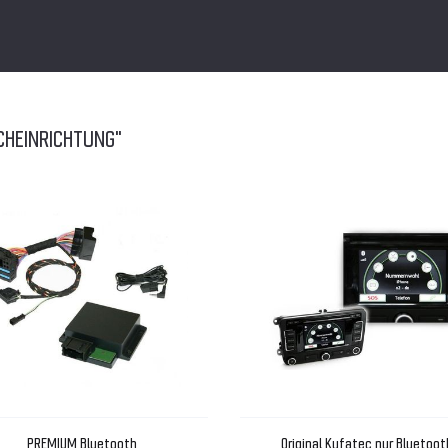
CHEINRICHTUNG"
PREMIUM Bluetooth
Original Kufatec nur Bluetoot