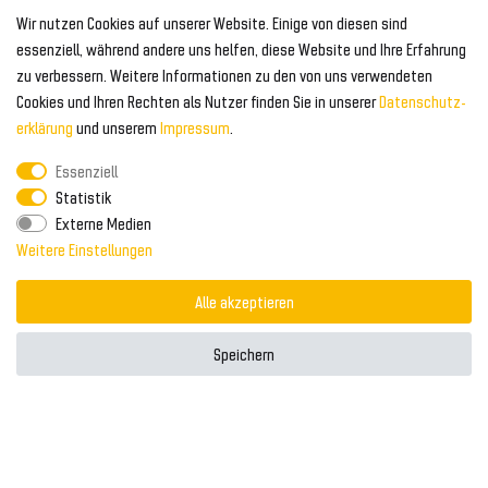
Geeignet für Audi
Wir nutzen Cookies auf unserer Website. Einige von diesen sind
Frontspoiler
FOLGEN SIE UNS AUF
essenziell, während andere uns helfen, diese Website und Ihre Erfahrung
Heckspoiler
zu verbessern. Weitere Informationen zu den von uns verwendeten
Kabelbäume
Cookies und Ihren Rechten als Nutzer finden Sie in unserer
Daten­schutz­
Tuning Fanatics
ZAHLUNG & VERSAND
Kühlergrill
erklärung
und unserem
Impressum
.
Rückleuchten
Essenziell
Zahlungsanbieter
© 2026 Tuning Fanatics
Powered by
Statistik
Versand & Zahlung
Externe Medien
WELTWEITER VERSAND
Weitere Einstellungen
Alle akzeptieren
Speichern