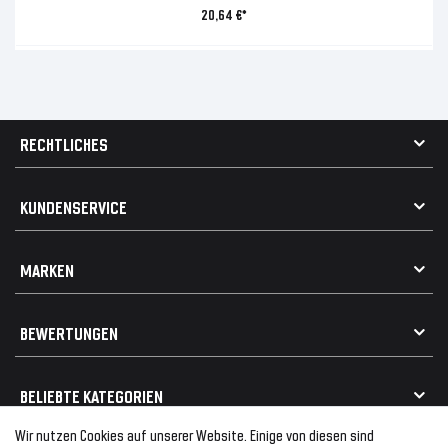
20,64 €*
RECHTLICHES
AGB
KUNDENSERVICE
Impressum
Datenschutz
Kontakt
MARKEN
Widerrufsrecht
FAQ / Hilfe
Vertrag widerrufen
Geschenkkarte einlösen
Alle Marken
Elektro- / Altteilentsorgung
BEWERTUNGEN
Geeignet für VW
Geeignet für BMW
Mehr als 750.000 zufriedene Kunden
BELIEBTE KATEGORIEN
Geeignet für Mercedes
Geeignet für Audi
Wir nutzen Cookies auf unserer Website. Einige von diesen sind
Frontspoiler