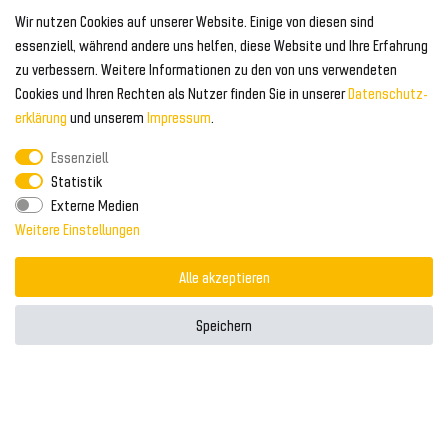
Geeignet für Audi
Wir nutzen Cookies auf unserer Website. Einige von diesen sind
Frontspoiler
FOLGEN SIE UNS AUF
essenziell, während andere uns helfen, diese Website und Ihre Erfahrung
Heckspoiler
zu verbessern. Weitere Informationen zu den von uns verwendeten
Kabelbäume
Cookies und Ihren Rechten als Nutzer finden Sie in unserer
Daten­schutz­
Tuning Fanatics
ZAHLUNG & VERSAND
Kühlergrill
erklärung
und unserem
Impressum
.
Rückleuchten
Essenziell
Zahlungsanbieter
© 2026 Tuning Fanatics
Powered by
Statistik
Versand & Zahlung
Externe Medien
WELTWEITER VERSAND
Weitere Einstellungen
Alle akzeptieren
Speichern