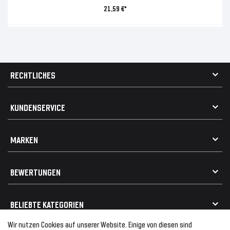
21,59 €*
RECHTLICHES
AGB
KUNDENSERVICE
Impressum
Datenschutz
Kontakt
MARKEN
Widerrufsrecht
FAQ / Hilfe
Vertrag widerrufen
Geschenkkarte einlösen
Alle Marken
Elektro- / Altteilentsorgung
BEWERTUNGEN
Geeignet für VW
Geeignet für BMW
Mehr als 750.000 zufriedene Kunden
BELIEBTE KATEGORIEN
Geeignet für Mercedes
Geeignet für Audi
Wir nutzen Cookies auf unserer Website. Einige von diesen sind