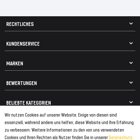
RECHTLICHES
AGB
KUNDENSERVICE
Impressum
Datenschutz
Kontakt
MARKEN
Widerrufsrecht
FAQ / Hilfe
Vertrag widerrufen
Geschenkkarte einlösen
Alle Marken
Elektro- / Altteilentsorgung
BEWERTUNGEN
Geeignet für VW
Geeignet für BMW
Mehr als 750.000 zufriedene Kunden
BELIEBTE KATEGORIEN
Geeignet für Mercedes
Geeignet für Audi
Wir nutzen Cookies auf unserer Website. Einige von diesen sind
Frontspoiler
FOLGEN SIE UNS AUF
essenziell, während andere uns helfen, diese Website und Ihre Erfahrung
Heckspoiler
zu verbessern. Weitere Informationen zu den von uns verwendeten
Kabelbäume
Cookies und Ihren Rechten als Nutzer finden Sie in unserer
Daten­schutz­
Tuning Fanatics