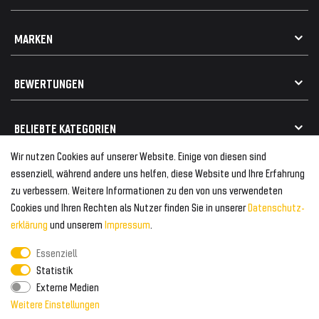
Impressum
Datenschutz
Kontakt
MARKEN
Widerrufsrecht
FAQ / Hilfe
Vertrag widerrufen
Geschenkkarte einlösen
Alle Marken
Elektro- / Altteilentsorgung
BEWERTUNGEN
Geeignet für VW
Geeignet für BMW
Mehr als 750.000 zufriedene Kunden
BELIEBTE KATEGORIEN
Geeignet für Mercedes
Geeignet für Audi
Wir nutzen Cookies auf unserer Website. Einige von diesen sind
Frontspoiler
FOLGEN SIE UNS AUF
essenziell, während andere uns helfen, diese Website und Ihre Erfahrung
Heckspoiler
zu verbessern. Weitere Informationen zu den von uns verwendeten
Kabelbäume
Cookies und Ihren Rechten als Nutzer finden Sie in unserer
Daten­schutz­
Tuning Fanatics
ZAHLUNG & VERSAND
Kühlergrill
erklärung
und unserem
Impressum
.
Rückleuchten
Essenziell
Zahlungsanbieter
© 2026 Tuning Fanatics
Powered by
Statistik
Versand & Zahlung
Externe Medien
WELTWEITER VERSAND
Weitere Einstellungen