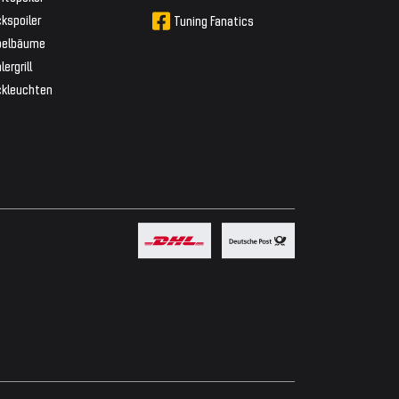
kspoiler
Tuning Fanatics
belbäume
lergrill
ckleuchten