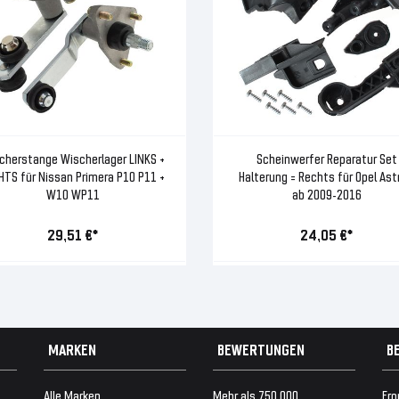
cherstange Wischerlager LINKS +
Scheinwerfer Reparatur Set
HTS für Nissan Primera P10 P11 +
Halterung = Rechts für Opel Ast
W10 WP11
ab 2009-2016
29,51 €*
24,05 €*
MARKEN
BEWERTUNGEN
B
Alle Marken
Mehr als 750.000
Fro