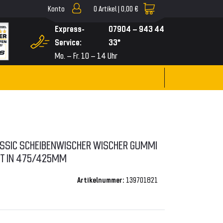
Konto
0
Artikel |
0,00 €
▼
Express-
07904 – 943 44
Service:
33*
Mo. – Fr. 10 – 14 Uhr
SSIC SCHEIBENWISCHER WISCHER GUMMI
T IN 475/425MM
Artikelnummer:
139701821