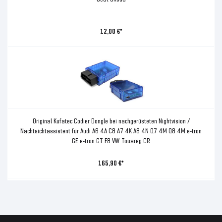
12,00 €*
Original Kufatec Codier Dongle bei nachgerüsteten Nightvision /
Nachtsichtassistent für Audi A6 4A C8 A7 4K A8 4N Q7 4M Q8 4M e-tron
GE e-tron GT F8 VW Touareg CR
165,90 €*