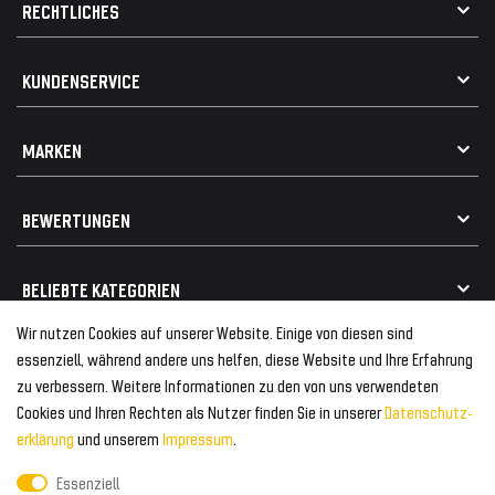
RECHTLICHES
AGB
KUNDENSERVICE
Impressum
Datenschutz
Kontakt
MARKEN
Widerrufsrecht
FAQ / Hilfe
Vertrag widerrufen
Geschenkkarte einlösen
Alle Marken
Elektro- / Altteilentsorgung
BEWERTUNGEN
Geeignet für VW
Geeignet für BMW
Mehr als 750.000 zufriedene Kunden
BELIEBTE KATEGORIEN
Geeignet für Mercedes
Geeignet für Audi
Wir nutzen Cookies auf unserer Website. Einige von diesen sind
Frontspoiler
FOLGEN SIE UNS AUF
essenziell, während andere uns helfen, diese Website und Ihre Erfahrung
Heckspoiler
zu verbessern. Weitere Informationen zu den von uns verwendeten
Kabelbäume
Cookies und Ihren Rechten als Nutzer finden Sie in unserer
Daten­schutz­
Tuning Fanatics
ZAHLUNG & VERSAND
Kühlergrill
erklärung
und unserem
Impressum
.
Rückleuchten
Essenziell
Zahlungsanbieter