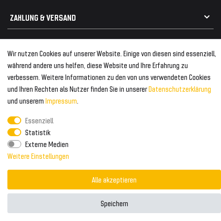
Kabelbäume
Tuning Fanatics
ZAHLUNG & VERSAND
Kühlergrill
Rückleuchten
Zahlungsanbieter
© 2026 Tuning Fanatics
Powered by
Wir nutzen Cookies auf unserer Website. Einige von diesen sind essenziell,
Versand & Zahlung
während andere uns helfen, diese Website und Ihre Erfahrung zu
WELTWEITER VERSAND
verbessern. Weitere Informationen zu den von uns verwendeten Cookies
und Ihren Rechten als Nutzer finden Sie in unserer
Daten­schutz­erklärung
und unserem
Impressum
.
Essenziell
Statistik
Externe Medien
Weitere Einstellungen
Alle akzeptieren
Speichern