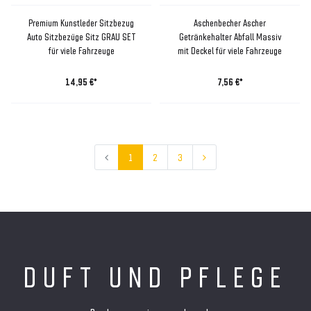
Premium Kunstleder Sitzbezug
Aschenbecher Ascher
Auto Sitzbezüge Sitz GRAU SET
Getränkehalter Abfall Massiv
für viele Fahrzeuge
mit Deckel für viele Fahrzeuge
14,95 €*
7,56 €*
1
2
3
DUFT UND PFLEGE