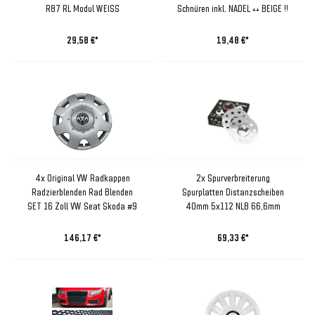
R87 RL Modul WEISS
Schnüren inkl. NADEL ++ BEIGE !!
29,58 €*
19,48 €*
4x Original VW Radkappen
2x Spurverbreiterung
Radzierblenden Rad Blenden
Spurplatten Distanzscheiben
SET 16 Zoll VW Seat Skoda #9
40mm 5x112 NLB 66,6mm
146,17 €*
69,33 €*